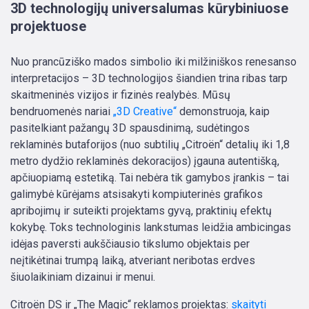
3D technologijų universalumas kūrybiniuose
projektuose
Nuo prancūziško mados simbolio iki milžiniškos renesanso
interpretacijos – 3D technologijos šiandien trina ribas tarp
skaitmeninės vizijos ir fizinės realybės. Mūsų
bendruomenės nariai
„3D Creative“
demonstruoja, kaip
pasitelkiant pažangų 3D spausdinimą, sudėtingos
reklaminės butaforijos (nuo subtilių „Citroën“ detalių iki 1,8
metro dydžio reklaminės dekoracijos) įgauna autentišką,
apčiuopiamą estetiką. Tai nebėra tik gamybos įrankis – tai
galimybė kūrėjams atsisakyti kompiuterinės grafikos
apribojimų ir suteikti projektams gyvą, praktinių efektų
kokybę. Toks technologinis lankstumas leidžia ambicingas
idėjas paversti aukščiausio tikslumo objektais per
neįtikėtinai trumpą laiką, atveriant neribotas erdves
šiuolaikiniam dizainui ir menui.
Citroën DS ir „The Magic“ reklamos projektas:
skaityti