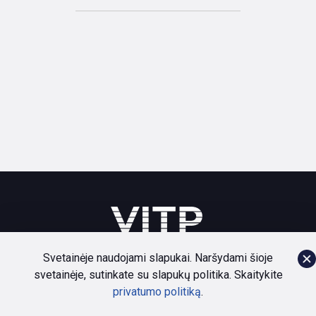
Svetainėje naudojami slapukai. Naršydami šioje
svetainėje, sutinkate su slapukų politika. Skaitykite
Bendruomenė
Paslaugos
Naujienos
Apie
privatumo politiką
.
Privatumo politika
Dokumentai
Kontaktai