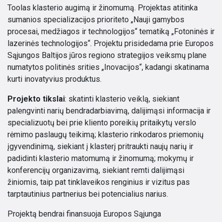
Toolas klasterio augimą ir žinomumą. Projektas atitinka
sumanios specializacijos prioriteto „Nauji gamybos
procesai, medžiagos ir technologijos“ tematiką „Fotoninės ir
lazerinės technologijos“. Projektu prisidedama prie Europos
Sąjungos Baltijos jūros regiono strategijos veiksmų plane
numatytos politinės srities „Inovacijos“, kadangi skatinama
kurti inovatyvius produktus.
Projekto tikslai
: skatinti klasterio veiklą, siekiant
palengvinti narių bendradarbiavimą, dalijimąsi informacija ir
specializuotų bei prie kliento poreikių pritaikytų verslo
rėmimo paslaugų teikimą; klasterio rinkodaros priemonių
įgyvendinimą, siekiant į klasterį pritraukti naujų narių ir
padidinti klasterio matomumą ir žinomumą; mokymų ir
konferencijų organizavimą, siekiant remti dalijimąsi
žiniomis, taip pat tinklaveikos renginius ir vizitus pas
tarptautinius partnerius bei potencialius narius.
Projektą bendrai finansuoja Europos Sąjunga