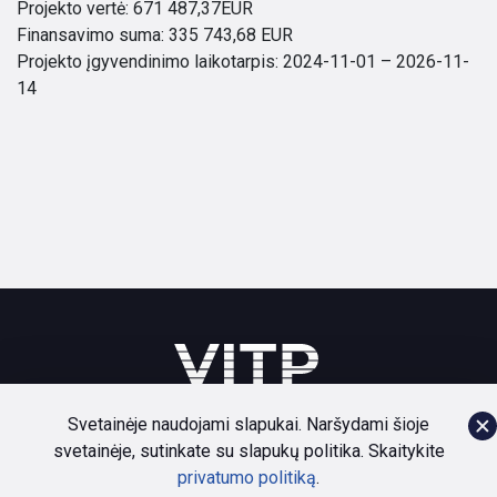
Projekto vertė: 671 487,37EUR
Finansavimo suma: 335 743,68 EUR
Projekto įgyvendinimo laikotarpis: 2024-11-01 – 2026-11-
14
Svetainėje naudojami slapukai. Naršydami šioje
svetainėje, sutinkate su slapukų politika. Skaitykite
Bendruomenė
Paslaugos
Naujienos
Apie
privatumo politiką
.
Privatumo politika
Dokumentai
Kontaktai