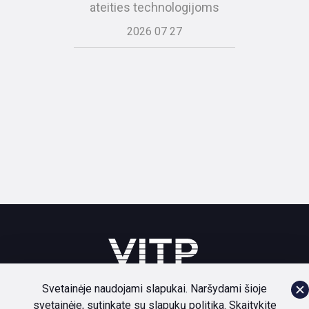
ateities technologijoms
2026 07 27
Svetainėje naudojami slapukai. Naršydami šioje
svetainėje, sutinkate su slapukų politika. Skaitykite
Bendruomenė
Paslaugos
Naujienos
Apie