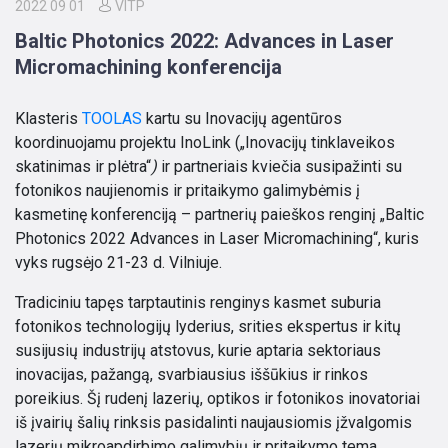
2022 09 01
VITP
Baltic Photonics 2022: Advances in Laser
Micromachining konferencija
Klasteris
TOOLAS
kartu su Inovacijų agentūros
koordinuojamu projektu InoLink („Inovacijų tinklaveikos
skatinimas ir plėtra“
)
ir partneriais kviečia susipažinti su
fotonikos naujienomis ir pritaikymo galimybėmis į
kasmetinę konferenciją – partnerių paieškos renginį „Baltic
Photonics 2022 Advances in Laser Micromachining“, kuris
vyks rugsėjo 21-23 d. Vilniuje.
Tradiciniu tapęs tarptautinis renginys kasmet suburia
fotonikos technologijų lyderius, srities ekspertus ir kitų
susijusių industrijų atstovus, kurie aptaria sektoriaus
inovacijas, pažangą, svarbiausius iššūkius ir rinkos
poreikius. Šį rudenį lazerių, optikos ir fotonikos inovatoriai
iš įvairių šalių rinksis pasidalinti naujausiomis įžvalgomis
lazerių mikroapdirbimo galimybių ir pritaikymo tema,