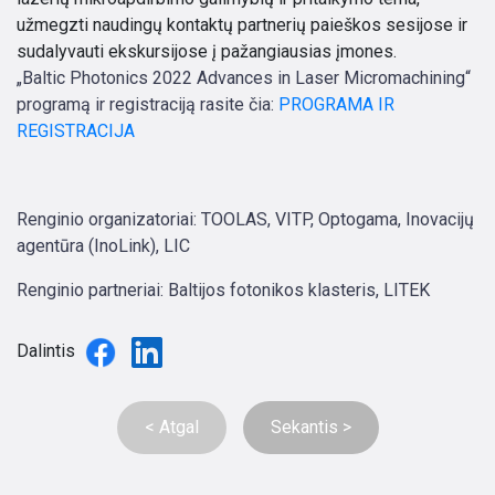
užmegzti naudingų kontaktų partnerių paieškos sesijose ir
sudalyvauti ekskursijose į pažangiausias įmones.
„Baltic Photonics 2022 Advances in Laser Micromachining“
programą ir registraciją rasite čia:
PROGRAMA IR
REGISTRACIJA
Renginio organizatoriai: TOOLAS, VITP, Optogama, Inovacijų
agentūra (InoLink), LIC
Renginio partneriai: Baltijos fotonikos klasteris, LITEK
Dalintis
< Atgal
Sekantis >