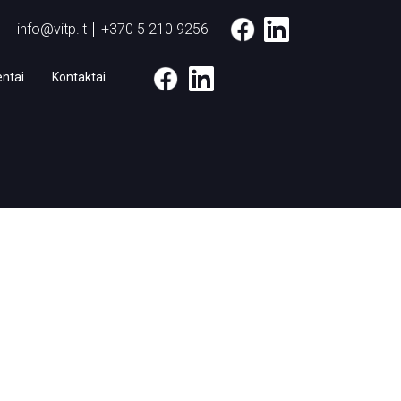
info@vitp.lt
+370 5 210 9256
ntai
Kontaktai