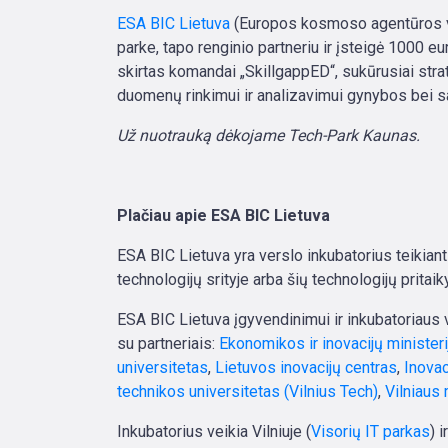
ESA BIC Lietuva
(Europos kosmoso agentūros ver
parke, tapo renginio partneriu ir įsteigė 1000
skirtas komandai „SkillgappED“, sukūrusiai str
duomenų rinkimui ir analizavimui gynybos bei 
Už nuotrauką dėkojame Tech-Park Kaunas.
Plačiau apie ESA BIC Lietuva
ESA BIC Lietuva yra verslo inkubatorius teikia
technologijų srityje arba šių technologijų prita
ESA BIC Lietuva įgyvendinimui ir inkubatoriaus
su partneriais:
Ekonomikos ir inovacijų ministeri
universitetas
,
Lietuvos inovacijų centras
,
Inova
technikos universitetas (Vilnius Tech)
,
Vilniaus
Inkubatorius veikia Vilniuje (
Visorių IT parkas
) 