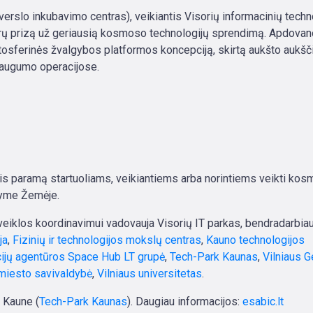
slo inkubavimo centras), veikiantis Visorių informacinių techn
 eurų prizą už geriausią kosmoso technologijų sprendimą. Apdova
atosferinės žvalgybos platformos koncepciją, skirtą aukšto aukšč
saugumo operacijose.
ntis paramą startuoliams, veikiantiems arba norintiems veikti ko
ikyme Žemėje.
 veiklos koordinavimui vadovauja Visorių IT parkas, bendradarbi
ja
,
Fizinių ir technologijos mokslų centras
,
Kauno technologijos
cijų agentūros Space Hub LT grupė
,
Tech-Park Kaunas
,
Vilniaus 
 miesto savivaldybė
,
Vilniaus universitetas
.
ir Kaune (
Tech-Park Kaunas
). Daugiau informacijos:
esabic.lt