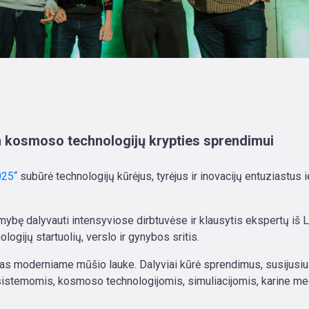
m kosmoso technologijų krypties sprendimui
025“
subūrė technologijų kūrėjus, tyrėjus ir inovacijų entuziastus i
imybę dalyvauti intensyviose dirbtuvėse ir klausytis ekspertų iš 
ologijų startuolių, verslo ir gynybos sritis.
ymas moderniame mūšio lauke. Dalyviai kūrė sprendimus, susijusi
istemomis, kosmoso technologijomis, simuliacijomis, karine med