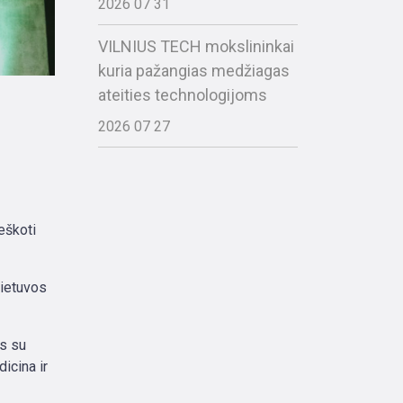
2026 07 31
VILNIUS TECH mokslininkai
kuria pažangias medžiagas
ateities technologijoms
2026 07 27
eškoti
Lietuvos
us su
icina ir