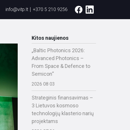
info@vitp.lt
+370 5 210 9256
Kitos naujienos
„Baltic Photonics 2026:
Advanced Photonics –
From Space & Defence to
Semicon“
2026 08 03
Strateginis finansavimas –
3 Lietuvos kosmoso
technologijų klasterio narių
projektams