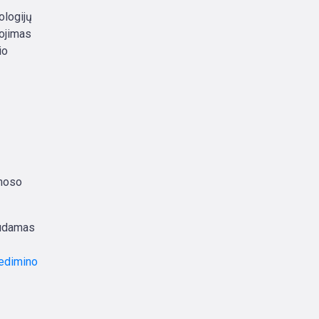
ologijų
nojimas
io
smoso
audamas
Gedimino