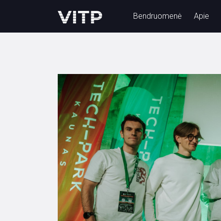
Bendruomenė
Apie