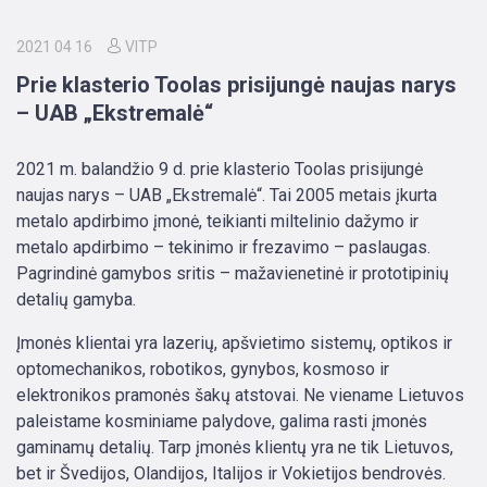
2021 04 16
VITP
Prie klasterio Toolas prisijungė naujas narys
– UAB „Ekstremalė“
2021 m. balandžio 9 d. prie klasterio Toolas prisijungė
naujas narys – UAB „Ekstremalė“. Tai 2005 metais įkurta
metalo apdirbimo įmonė, teikianti miltelinio dažymo ir
metalo apdirbimo – tekinimo ir frezavimo – paslaugas.
Pagrindinė gamybos sritis – mažavienetinė ir prototipinių
detalių gamyba.
Įmonės klientai yra lazerių, apšvietimo sistemų, optikos ir
optomechanikos, robotikos, gynybos, kosmoso ir
elektronikos pramonės šakų atstovai. Ne viename Lietuvos
paleistame kosminiame palydove, galima rasti įmonės
gaminamų detalių. Tarp įmonės klientų yra ne tik Lietuvos,
bet ir Švedijos, Olandijos, Italijos ir Vokietijos bendrovės.