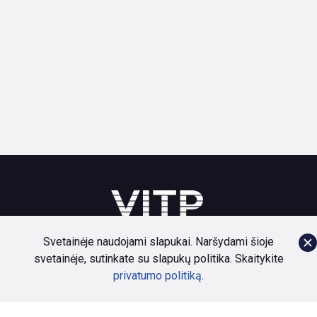
Svetainėje naudojami slapukai. Naršydami šioje
svetainėje, sutinkate su slapukų politika. Skaitykite
Bendruomenė
Paslaugos
Naujienos
Apie
privatumo politiką
.
Privatumo politika
Dokumentai
Kontaktai