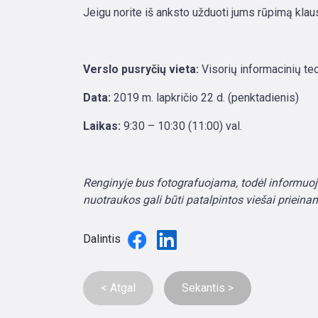
Jeigu norite iš anksto užduoti jums rūpimą kla
Verslo pusryčių vieta:
Visorių informacinių tec
Data:
2019 m. lapkričio 22 d. (penktadienis)
Laikas:
9:30 – 10:30 (11:00) val.
Renginyje bus fotografuojama, todėl informuoj
nuotraukos gali būti patalpintos viešai prieina
Dalintis
< Atgal
Sekantis >