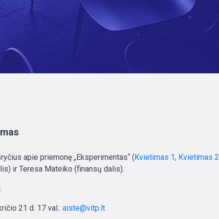
ymas
usryčius apie priemonę „Eksperimentas“ (
Kvietimas 1
,
Kvietimas 2
) ir Teresa Mateiko (finansų dalis).
.
ričio 21 d. 17 val.:
aiste@vitp.lt