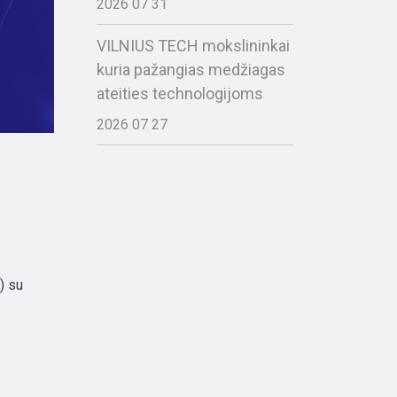
2026 07 31
VILNIUS TECH mokslininkai
kuria pažangias medžiagas
ateities technologijoms
2026 07 27
) su