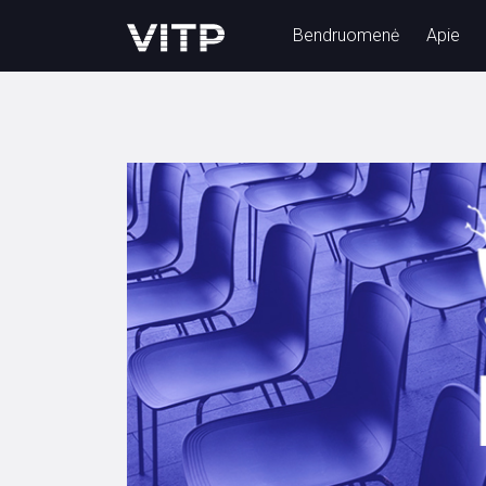
Bendruomenė
Apie