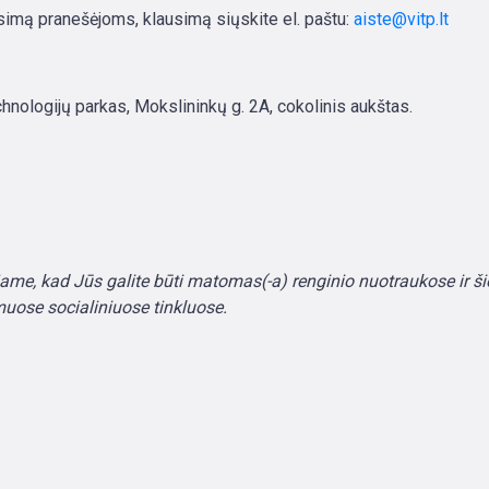
usimą pranešėjoms, klausimą siųskite el. paštu:
aiste@vitp.lt
hnologijų parkas, Mokslininkų g. 2A, cokolinis aukštas.
ame, kad Jūs galite būti matomas(-a) renginio nuotraukose ir ši
muose socialiniuose tinkluose.