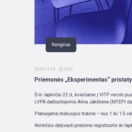
Renginiai
2019 11 19
VITP
Priemonės „Eksperimentas“ pristat
Š.m. lapkričio 22 d., kviečiame į VITP verslo p
LVPA darbuotojomis Alma Jakštiene (MTEPI dalis
Planuojama diskusijos trukmė – nuo 1 iki 1.5 val
Norinčius dalyvauti prašome registruotis iki lapk