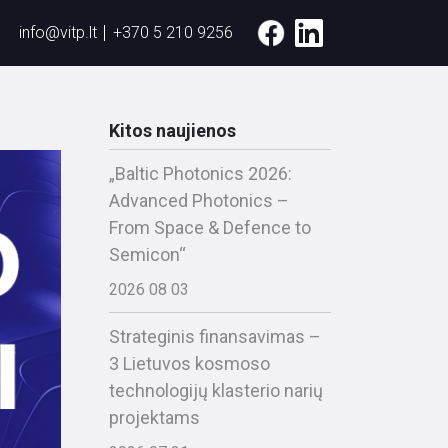
info@vitp.lt
+370 5 210 9256
Kitos naujienos
„Baltic Photonics 2026:
Advanced Photonics –
From Space & Defence to
Semicon“
2026 08 03
Strateginis finansavimas –
3 Lietuvos kosmoso
technologijų klasterio narių
projektams