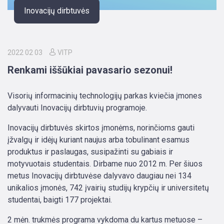
Inovacijų dirbtuvės
2022 02 03
VITP
Renkami iššūkiai pavasario sezonui!
Visorių informacinių technologijų parkas kviečia įmones
dalyvauti Inovacijų dirbtuvių programoje.
Inovacijų dirbtuvės skirtos įmonėms, norinčioms gauti
įžvalgų ir idėjų kuriant naujus arba tobulinant esamus
produktus ir paslaugas, susipažinti su gabiais ir
motyvuotais studentais. Dirbame nuo 2012 m. Per šiuos
metus Inovacijų dirbtuvėse dalyvavo daugiau nei 134
unikalios įmonės, 742 įvairių studijų krypčių ir universitetų
studentai, baigti 177 projektai.
2 mėn. trukmės programa vykdoma du kartus metuose –