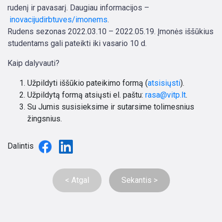
rudenį ir pavasarį. Daugiau informacijos –
inovacijudirbtuves/imonems
.
Rudens sezonas 2022.03.10 – 2022.05.19. Įmonės iššūkius
studentams gali pateikti iki vasario 10 d.
Kaip dalyvauti?
Užpildyti iššūkio pateikimo formą (
atsisiųsti
).
Užpildytą formą atsiųsti el. paštu:
rasa@vitp.lt
.
Su Jumis susisieksime ir sutarsime tolimesnius
žingsnius.
Dalintis
< Atgal
Sekantis >