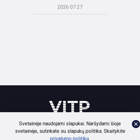
2026 07 27
Svetainėje naudojami slapukai. Naršydami šioje
svetainėje, sutinkate su slapukų politika. Skaitykite
Bendruomenė
Paslaugos
Naujienos
Apie
privatumo politiką
.
Privatumo politika
Dokumentai
Kontaktai