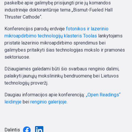
paskelbė apie galimybę prisijungti prie jų komandos
industrinėje doktorantūroje tema „Bismut-Fueled Hall
Thruster Cathode“.
Konferencijos parodų erdvėje
fotonikos ir lazerinio
mikroapdirbimo technologijų klasteris Toolas
lankytojams
pristatė lazerinio mikroapdirbimo sprendimus bei
galimybes pritaikyti šias technologijas mokslo ir pramonės
sektoriuose.
Džiaugiamės galėdami būti šio svarbaus renginio dalimi,
palaikyti jaunųjų mokslininkų bendruomenę bei Lietuvos
technologijų proveržį.
Daugiau informacijos apie konferenciją:
„Open Readings“
leidinyje
bei
renginio galerijoje
.
Dalintis