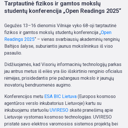
Tarptautinė fizikos ir gamtos mokslų
studentų konferencija „Open Readings 2025“
Gegužės 13–16 dienomis Vilniuje vyko 68-oji tarptautinė
fizikos ir gamtos mokslų studentų konferencija „
Open
Readings 2025
“ – vienas svarbiausių akademinių renginių
Baltijos šalyse, suburiantis jaunus mokslininkus iš viso
pasaulio.
Didžiuojamės, kad Visorių informacinių technologijų parkas
jau antrus metus iš eilės yra šio išskirtinio renginio oficialus
rėmėjas, prisidedantis prie pažangaus mokslo ir jaunųjų
inovatorių bendruomenės augimo.
Konferencijos metu
ESA BIC Lietuva
(Europos kosmoso
agentūros verslo inkubatorius Lietuvoje) kartu su
inkubuojamu startuoliu
UVIRESO
skaitė pranešimą apie
Lietuvoje vystomas kosmoso technologijas. UVIRESO
pristatė savo elektros varomosios sistemos projektą bei