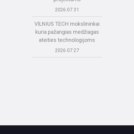
2026 07 31
VILNIUS TECH mokslininkai
kuria pažangias medžiagas
ateities technologijoms
2026 07 27