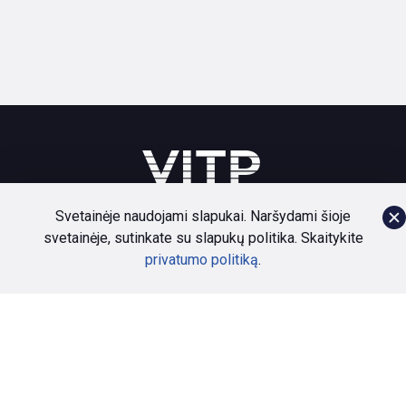
Svetainėje naudojami slapukai. Naršydami šioje
svetainėje, sutinkate su slapukų politika. Skaitykite
Bendruomenė
Paslaugos
Naujienos
Apie
privatumo politiką
.
Privatumo politika
Dokumentai
Kontaktai
© VITP | 2026