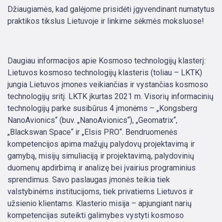
Džiaugiamės, kad galėjome prisidėti įgyvendinant numatytus
praktikos tikslus Lietuvoje ir linkime sėkmės moksluose!
Daugiau informacijos apie Kosmoso technologijų klasterį:
Lietuvos kosmoso technologijų klasteris (toliau – LKTK)
jungia Lietuvos įmones veikiančias ir vystančias kosmoso
technologijų sritį. LKTK įkurtas 2021 m. Visorių informacinių
technologijų parke susibūrus 4 įmonėms – „Kongsberg
NanoAvionics“ (buv. „NanoAvionics“), „Geomatrix“,
„Blackswan Space“ ir „Elsis PRO“. Bendruomenės
kompetencijos apima mažųjų palydovų projektavimą ir
gamybą, misijų simuliaciją ir projektavimą, palydovinių
duomenų apdirbimą ir analizę bei įvairius programinius
sprendimus. Savo paslaugas įmonės teikia tiek
valstybinėms institucijoms, tiek privatiems Lietuvos ir
užsienio klientams. Klasterio misija – apjungiant narių
kompetencijas suteikti galimybes vystyti kosmoso