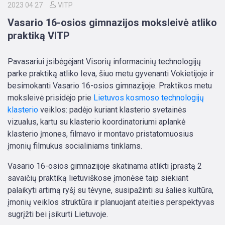
2023 04 27
VITP
Vasario 16-osios gimnazijos moksleivė atliko
praktiką VITP
Pavasariui įsibėgėjant Visorių informacinių technologijų
parke praktiką atliko Ieva, šiuo metu gyvenanti Vokietijoje ir
besimokanti Vasario 16-osios gimnazijoje. Praktikos metu
moksleivė prisidėjo prie
Lietuvos kosmoso technologijų
klasterio
veiklos: padėjo kuriant klasterio svetainės
vizualus, kartu su klasterio koordinatoriumi aplankė
klasterio įmones, filmavo ir montavo pristatomuosius
įmonių filmukus socialiniams tinklams.
Vasario 16-osios gimnazijoje skatinama atlikti įprastą 2
savaičių praktiką lietuviškose įmonėse taip siekiant
palaikyti artimą ryšį su tėvyne, susipažinti su šalies kultūra,
įmonių veiklos struktūra ir planuojant ateities perspektyvas
sugrįžti bei įsikurti Lietuvoje.