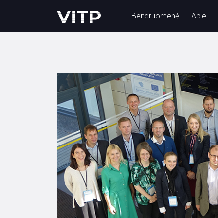
Bendruomenė
Apie