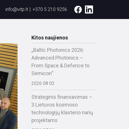
info@vitp.lt
+370 5 210 9256
Kitos naujienos
„Baltic Photonics 2026:
Advanced Photonics –
From Space & Defence to
Semicon“
2026 08 03
Strateginis finansavimas –
3 Lietuvos kosmoso
technologijų klasterio narių
projektams