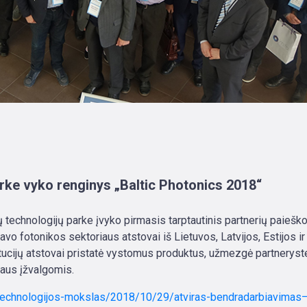
arke vyko renginys „Baltic Photonics 2018“
 technologijų parke įvyko pirmasis tarptautinis partnerių paiešk
vo fotonikos sektoriaus atstovai iš Lietuvos, Latvijos, Estijos ir
itucijų atstovai pristatė vystomus produktus, užmezgė partneryst
iaus įžvalgomis.
/technologijos-mokslas/2018/10/29/atviras-bendradarbiavimas–