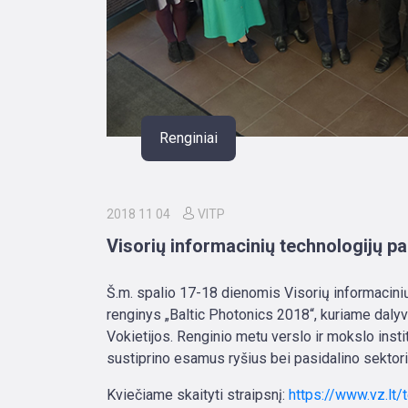
Renginiai
2018 11 04
VITP
Visorių informacinių technologijų p
Š.m. spalio 17-18 dienomis Visorių informacinių
renginys „Baltic Photonics 2018“, kuriame dalyva
Vokietijos. Renginio metu verslo ir mokslo inst
sustiprino esamus ryšius bei pasidalino sektor
Kviečiame skaityti straipsnį:
https://www.vz.lt