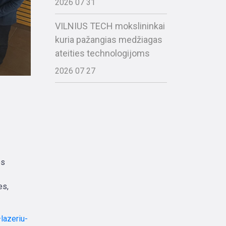
2026 07 31
VILNIUS TECH mokslininkai
kuria pažangias medžiagas
ateities technologijoms
2026 07 27
os
es,
lazeriu-