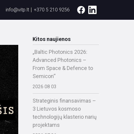
info@vitp.lt
+370 5 210 9256
Kitos naujienos
„Baltic Photonics 2026:
Advanced Photonics –
From Space & Defence to
Semicon“
2026 08 03
Strateginis finansavimas –
3 Lietuvos kosmoso
technologijų klasterio narių
projektams