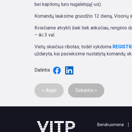
bei kapitonų turo nugalėtoją(-us).
Komandų lauksime gruodžio 12 dieną, Visorių in
Kviečiame atvykti šiek tiek anksčiau, renginio d
– iki 3 val.
Vietų skaičius ribotas, todėl vykdoma
REGISTR
uždaryta, kai pasieksime nustatytą komandų sk
Dalintis
< Atgal
Sekantis >
Bendruomenė