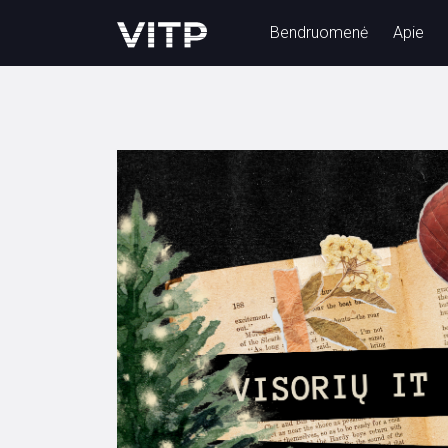
Bendruomenė
Apie