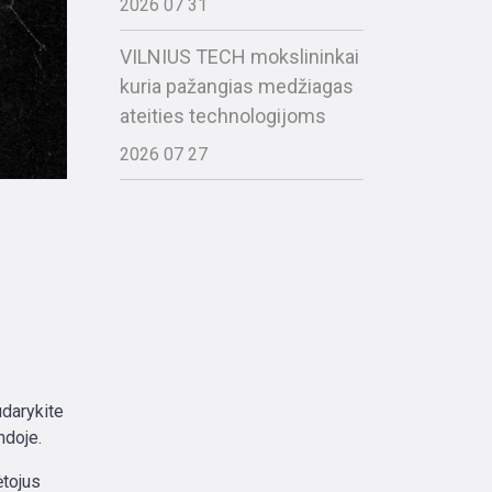
2026 07 31
VILNIUS TECH mokslininkai
kuria pažangias medžiagas
ateities technologijoms
2026 07 27
udarykite
ndoje.
ėtojus