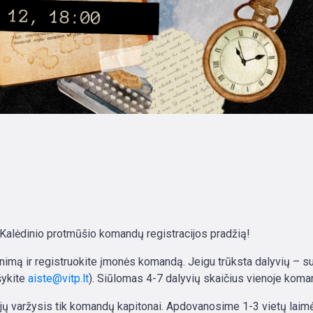
o Kalėdinio protmūšio komandų registracijos pradžią!
nimą ir registruokite įmonės komandą. Jeigu trūksta dalyvių – s
šykite
aiste@vitp.lt
). Siūlomas 4-7 dalyvių skaičius vienoje koma
jų varžysis tik komandų kapitonai. Apdovanosime 1-3 vietų laim