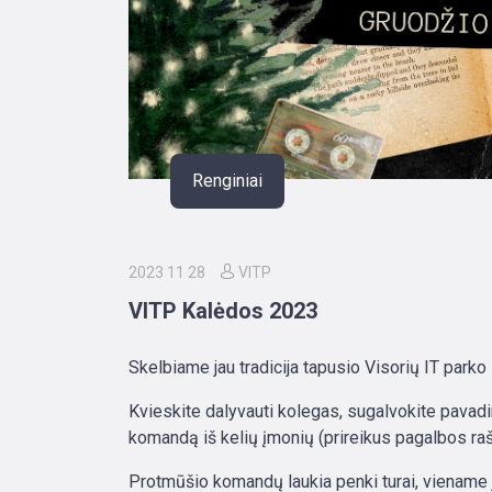
Renginiai
2023 11 28
VITP
VITP Kalėdos 2023
Skelbiame jau tradicija tapusio Visorių IT park
Kvieskite dalyvauti kolegas, sugalvokite pavadi
komandą iš kelių įmonių (prireikus pagalbos ra
Protmūšio komandų laukia penki turai, viename 