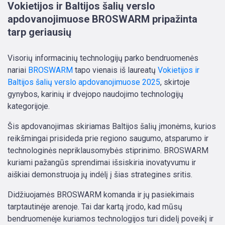
Vokietijos ir Baltijos šalių verslo
apdovanojimuose BROSWARM pripažinta
tarp geriausių
Visorių informacinių technologijų parko bendruomenės
nariai
BROSWARM
tapo vienais iš laureatų
Vokietijos ir
Baltijos šalių verslo apdovanojimuose 2025
, skirtoje
gynybos, karinių ir dvejopo naudojimo technologijų
kategorijoje.
Šis apdovanojimas skiriamas Baltijos šalių įmonėms, kurios
reikšmingai prisideda prie regiono saugumo, atsparumo ir
technologinės nepriklausomybės stiprinimo. BROSWARM
kuriami pažangūs sprendimai išsiskiria inovatyvumu ir
aiškiai demonstruoja jų indėlį į šias strategines sritis.
Didžiuojamės BROSWARM komanda ir jų pasiekimais
tarptautinėje arenoje. Tai dar kartą įrodo, kad mūsų
bendruomenėje kuriamos technologijos turi didelį poveikį ir