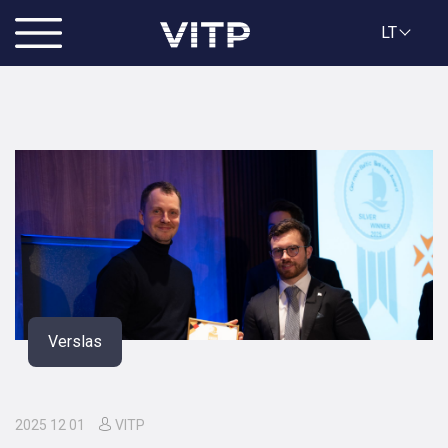
LT
Verslas
2025 12 01
VITP