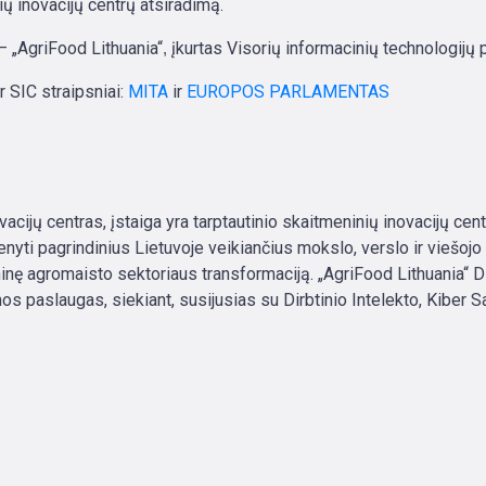
ų inovacijų centrų atsiradimą.
 – „AgriFood Lithuania“
įkurtas Visorių informacinių technologijų 
,
r SIC straipsniai:
MITA
ir
EUROPOS PARLAMENTAS
acijų centras, įstaiga yra tarptautinio skaitmeninių inovacijų cen
enyti pagrindinius Lietuvoje veikiančius mokslo, verslo ir viešojo
ninę agromaisto sektoriaus transformaciją. „AgriFood Lithuania“ D
os paslaugas, siekiant, susijusias su Dirbtinio Intelekto, Kiber S