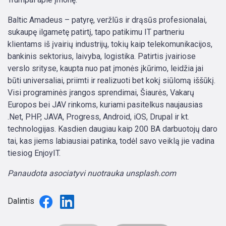
Baltic Amadeus – patyrę, veržlūs ir drąsūs profesionalai,
sukaupę ilgametę patirtį, tapo patikimu IT partneriu
klientams iš įvairių industrijų, tokių kaip telekomunikacijos,
bankinis sektorius, laivyba, logistika. Patirtis įvairiose
verslo srityse, kaupta nuo pat įmonės įkūrimo, leidžia jai
būti universaliai, priimti ir realizuoti bet kokį siūlomą iššūkį.
Visi programinės įrangos sprendimai, Šiaurės, Vakarų
Europos bei JAV rinkoms, kuriami pasitelkus naujausias
.Net, PHP, JAVA, Progress, Android, iOS, Drupal ir kt.
technologijas. Kasdien daugiau kaip 200 BA darbuotojų daro
tai, kas jiems labiausiai patinka, todėl savo veiklą jie vadina
tiesiog EnjoyIT.
Panaudota asociatyvi nuotrauka unsplash.com
Dalintis