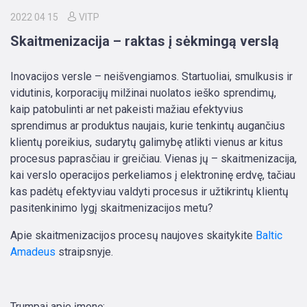
2022 04 15
VITP
Skaitmenizacija – raktas į sėkmingą verslą
Inovacijos versle – neišvengiamos. Startuoliai, smulkusis ir
vidutinis, korporacijų milžinai nuolatos ieško sprendimų,
kaip patobulinti ar net pakeisti mažiau efektyvius
sprendimus ar produktus naujais, kurie tenkintų augančius
klientų poreikius, sudarytų galimybę atlikti vienus ar kitus
procesus paprasčiau ir greičiau. Vienas jų – skaitmenizacija,
kai verslo operacijos perkeliamos į elektroninę erdvę, tačiau
kas padėtų efektyviau valdyti procesus ir užtikrintų klientų
pasitenkinimo lygį skaitmenizacijos metu?
Apie skaitmenizacijos procesų naujoves skaitykite
Baltic
Amadeus
straipsnyje.
Trumpai apie įmonę: