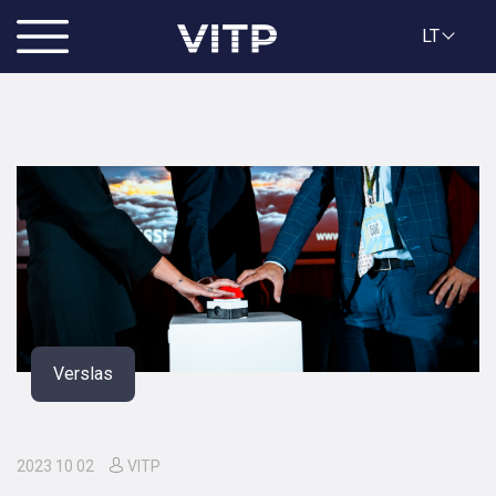
LT
Verslas
2023 10 02
VITP