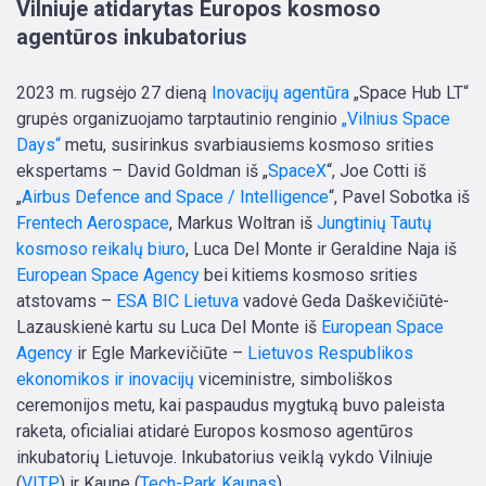
Vilniuje atidarytas Europos kosmoso
agentūros inkubatorius
2023 m. rugsėjo 27 dieną
Inovacijų agentūra
„Space Hub LT“
grupės organizuojamo tarptautinio renginio
„Vilnius Space
Days“
metu, susirinkus svarbiausiems kosmoso srities
ekspertams – David Goldman iš „
SpaceX
“, Joe Cotti iš
„
Airbus Defence and Space / Intelligence
“, Pavel Sobotka iš
Frentech Aerospace
, Markus Woltran iš
Jungtinių Tautų
kosmoso reikalų biuro
, Luca Del Monte ir Geraldine Naja iš
European Space Agency
bei kitiems kosmoso srities
atstovams –
ESA BIC Lietuva
vadovė Geda Daškevičiūtė-
Lazauskienė kartu su Luca Del Monte iš
European Space
Agency
ir Egle Markevičiūte –
Lietuvos Respublikos
ekonomikos ir inovacijų
viceministre, simboliškos
ceremonijos metu, kai paspaudus mygtuką buvo paleista
raketa, oficialiai atidarė Europos kosmoso agentūros
inkubatorių Lietuvoje. Inkubatorius veiklą vykdo Vilniuje
(
VITP
) ir Kaune (
Tech-Park Kaunas
).