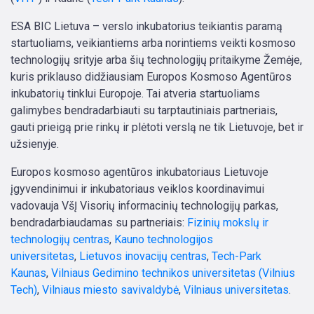
ESA BIC Lietuva – verslo inkubatorius teikiantis paramą
startuoliams, veikiantiems arba norintiems veikti kosmoso
technologijų srityje arba šių technologijų pritaikyme Žemėje,
kuris priklauso didžiausiam Europos Kosmoso Agentūros
inkubatorių tinklui Europoje. Tai atveria startuoliams
galimybes bendradarbiauti su tarptautiniais partneriais,
gauti prieigą prie rinkų ir plėtoti verslą ne tik Lietuvoje, bet ir
užsienyje.
Europos kosmoso agentūros inkubatoriaus Lietuvoje
įgyvendinimui ir inkubatoriaus veiklos koordinavimui
vadovauja VšĮ Visorių informacinių technologijų parkas,
bendradarbiaudamas su partneriais:
Fizinių mokslų ir
technologijų centras
,
Kauno technologijos
universitetas
,
Lietuvos inovacijų centras
,
Tech-Park
Kaunas
,
Vilniaus Gedimino technikos universitetas (Vilnius
Tech)
,
Vilniaus miesto savivaldybė
,
Vilniaus universitetas
.