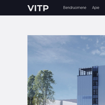
Bendruomenė
Apie