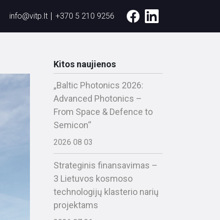
info@vitp.lt
+370 5 210 9256
Kitos naujienos
„Baltic Photonics 2026:
Advanced Photonics –
From Space & Defence to
Semicon“
2026 08 03
Strateginis finansavimas –
3 Lietuvos kosmoso
technologijų klasterio narių
projektams