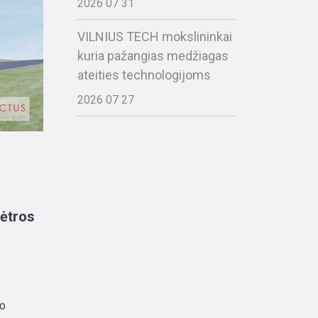
2026 07 31
VILNIUS TECH mokslininkai
kuria pažangias medžiagas
ateities technologijoms
2026 07 27
lėtros
so