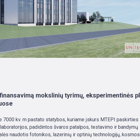
ų finansavimą mokslinių tyrimų, eksperimentinės p
iuose
e 7000 kv. m pastato statybos, kuriame įskurs MTEPI paskirties
ai laboratorijos, padidintos švaros patalpos, testavimo ir bandymų
alės naudotis fotonikos, lazerinių ir optinių technologijų, kosmo