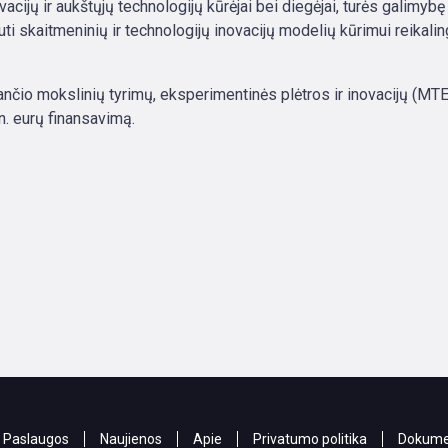
cijų ir aukštųjų technologijų kūrėjai bei diegėjai, turės galimybę
uti skaitmeninių ir technologijų inovacijų modelių kūrimui reikali
iančio mokslinių tyrimų, eksperimentinės plėtros ir inovacijų (MT
n. eurų finansavimą.
Paslaugos
Naujienos
Apie
Privatumo politika
Dokume