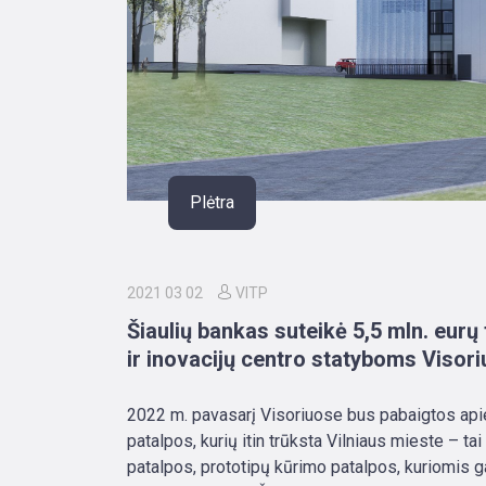
Plėtra
2021 03 02
VITP
Šiaulių bankas suteikė 5,5 mln. eur
ir inovacijų centro statyboms Visor
2022 m. pavasarį Visoriuose bus pabaigtos api
patalpos, kurių itin trūksta Vilniaus mieste – t
patalpos, prototipų kūrimo patalpos, kuriomis g