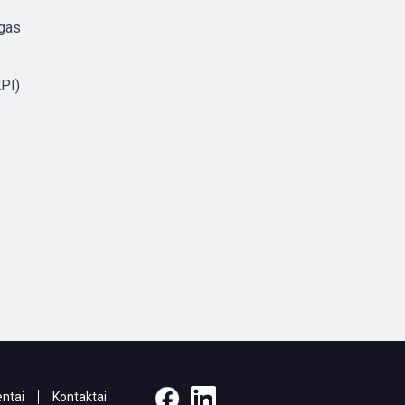
ngas
EPI)
ntai
Kontaktai