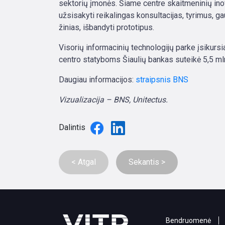
sektorių įmonės. Šiame centre skaitmeninių inova
užsisakyti reikalingas konsultacijas, tyrimus, ga
žinias, išbandyti prototipus.
Visorių informacinių technologijų parke įsikurs
centro statyboms Šiaulių bankas suteikė 5,5 ml
Daugiau informacijos:
straipsnis BNS
Vizualizacija – BNS, Unitectus.
Dalintis
< Atgal
Sekantis >
Bendruomenė