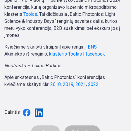
Spalio 17 d. Visorių IT parke vyko „Baltic Photonics 2024“
konferencija, kurią organizavo lazerinio mikroapdirbimo
klasteris
Toolas
. Tai didžiausia „Baltic Photonics: Light
Science & Industry Days“ renginių savaitės dalis, kurios
metu vyko konferencija, B2B susitikimai bei ekskursijos į
įmones.
Kviečiame skaityti straipsnį apie renginį:
BNS
Akimirkos iš renginio:
klasteris Toolas | facebook
Nuotrauka – Lukas Bartkus.
Apie ankstesnes „Baltic Photonics“ konferencijas
kviečiame skaityti čia:
2018
,
2019
,
2021
,
2022
.
Dalintis