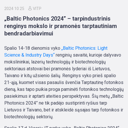
2024 10 25
VITP
„Baltic Photonics 2024” – tarpindustrinis
renginys mokslo ir pramonės tarptautiniam
bendradarbiavimui
Spalio 14-18 dienomis vyko
„Baltic Photonics: Light
Science & Industry Days“
renginių savaitė, kurioje dalyvavo
mokslininkai, lazerių technologijų ir biotechnologijų
sektoriaus atstovai bei pramonės lyderiai iš Lietuvos,
Taivano ir kitų užsienio šalių. Renginys vyko prieš spalio
21-ąją, kuomet visas pasaulis švenčia Tarptautinę fotonikos
dieną, kas tapo puikia proga paminėti fotonikos technologijų
pasiekimus ir aptarti ateities perspektyvas. Šių metų „Baltic
Photonics 2024” ne tik padėjo sustiprinti ryšius tarp
Lietuvos ir Taivano, bet ir atskleidė sąsajas tarp fotonikos ir
biotechnologijų sektorių.